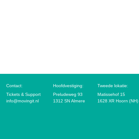
Contact:
Hoofdvestiging:
Tweede lokatie:
Tickets & Support
Preludeweg 93
Matissehof 15
info@movingit.nl
1312 SN Almere
1628 XR Hoorn (NH)